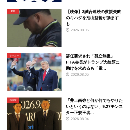
【映像】3試合連続の救援失敗
野球
のキハダを池山監督が励ます
も…
2026.08.05
辞任要求され「孤立無援」
サッカー
FIFA会長がトランプ大統領に
助けを求めるも「電...
2026.08.05
「井上尚弥と何が何でもやりた
格闘技
いというのはない」9.27モンス
ター正規王者...
2026.08.04