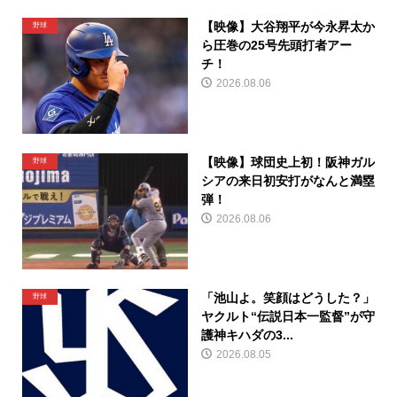
【映像】大谷翔平が今永昇太か
野球
ら圧巻の25号先頭打者アー
チ！
2026.08.06
【映像】球団史上初！阪神ガル
野球
シアの来日初安打がなんと満塁
弾！
2026.08.06
「池山よ。笑顔はどうした？」
野球
ヤクルト“伝説日本一監督”が守
護神キハダの3...
2026.08.05