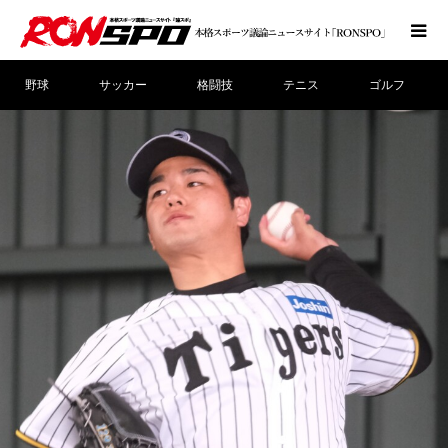
野球
サッカー
格闘技
テニス
ゴルフ