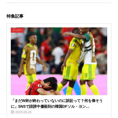
特集記事
サッカー
「まだW杯が終わっていないのに訴訟って？何を偉そう
に」SNSで誹謗中傷殺到の韓国DFソル・ヨン...
2026.06.26