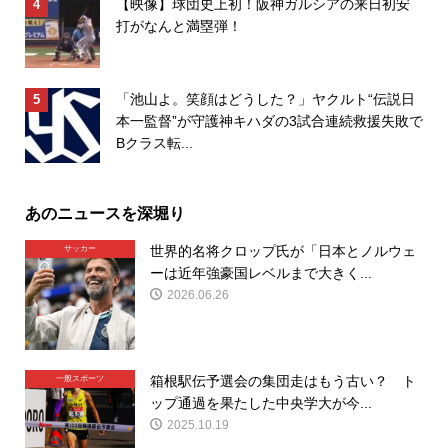
【映像】球団史上初！阪神ガルシアの来日初安
打がなんと満塁弾！
「池山よ。笑顔はどうした？」ヤクルト“伝説日
本一監督”が守護神キハダの3試合連続救援失敗で
Bクラス転...
あのニュースを深堀り
世界的名将クロップ氏が「日本とノルウェ
サッカー
ーは近年強豪国レベルまで大きく...
2026.06.26
箱根駅伝予選会の集団走はもう古い？ ト
一般スポーツ
ップ通過を果たした中央学大が今...
2025.10.19