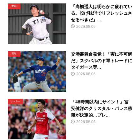
「高橋遥人は明らかに疲れてい
野球
る。投げ抹消でリフレッシュさ
せるべきだ」...
2026.08.06
交渉裏舞台発覚！「実に不可解
野球
だ」スクバルのド軍トレードに
タイガース専...
2026.08.06
「48時間以内にサイン！」冨
サッカー
安健洋のクリスタル・パレス移
籍が決定的…プレ...
2026.08.06