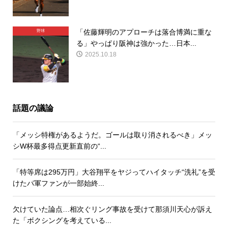
「佐藤輝明のアプローチは落合博満に重な
野球
る」やっぱり阪神は強かった…日本...
2025.10.18
話題の議論
「メッシ特権があるようだ。ゴールは取り消されるべき」メッ
シW杯最多得点更新直前の“...
「特等席は295万円」大谷翔平をヤジってハイタッチ“洗礼”を受
けたパ軍ファンが一部始終...
欠けていた論点…相次ぐリング事故を受けて那須川天心が訴え
た「ボクシングを考えている...