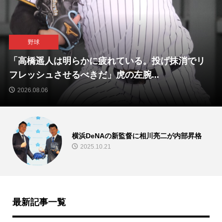
野球
「高橋遥人は明らかに疲れている。投げ抹消でリ
フレッシュさせるべきだ」虎の左腕...
2026.08.06
横浜DeNAの新監督に相川亮二が内部昇格
2025.10.21
最新記事一覧