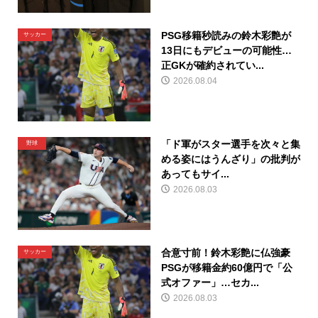
PSG移籍秒読みの鈴木彩艶が
サッカー
13日にもデビューの可能性…
正GKが確約されてい...
2026.08.04
「ド軍がスター選手を次々と集
野球
める姿にはうんざり」の批判が
あってもサイ...
2026.08.03
合意寸前！鈴木彩艶に仏強豪
サッカー
PSGが移籍金約60億円で「公
式オファー」…セカ...
2026.08.03