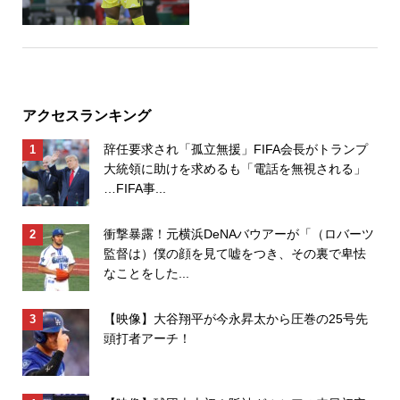
アクセスランキング
辞任要求され「孤立無援」FIFA会長がトランプ
大統領に助けを求めるも「電話を無視される」
…FIFA事...
衝撃暴露！元横浜DeNAバウアーが「（ロバーツ
監督は）僕の顔を見て嘘をつき、その裏で卑怯
なことをした...
【映像】大谷翔平が今永昇太から圧巻の25号先
頭打者アーチ！